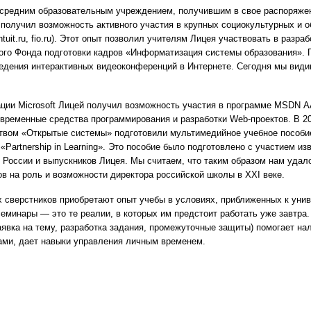
 средним образовательным учреждением, получившим в свое распоряжен
й получил возможность активного участия в крупных социокультурных и 
intuit.ru, fio.ru). Этот опыт позволил учителям Лицея участвовать в разр
ого Фонда подготовки кадров «Информатизация системы образования». 
едения интерактивных видеоконференций в Интернете. Сегодня мы види
ции Microsoft Лицей получил возможность участия в программе MSDN A
временные средства программирования и разработки Web-проектов. В 20
твом «Открытые системы» подготовили мультимедийное учебное пособи
 «Partnership in Learning». Это пособие было подготовлено с участием и
в России и выпускников Лицея. Мы считаем, что таким образом нам удал
ов на роль и возможности директора российской школы в XXI веке.
 сверстников приобретают опыт учебы в условиях, приближенных к унив
еминары — это те реалии, в которых им предстоит работать уже завтра.
явка на тему, разработка задания, промежуточные защиты) помогает на
ами, дает навыки управления личным временем.