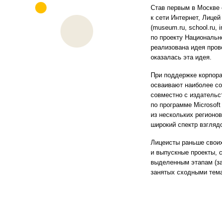
Став первым в Москве
к сети Интернет, Лице
(museum.ru, school.ru, 
по проекту Национальн
реализована идея пров
оказалась эта идея.
При поддержке корпора
осваивают наиболее со
совместно с издательс
по программе Microsoft
из нескольких регионо
широкий спектр взгляд
Лицеисты раньше своих
и выпускные проекты, с
выделенным этапам (за
занятых сходными тем